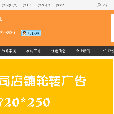
找装修公司
找工长
找设计师
效果图
登录
|
饰
7908530
装修案例
在建工地
优惠信息
企业新闻
业主评