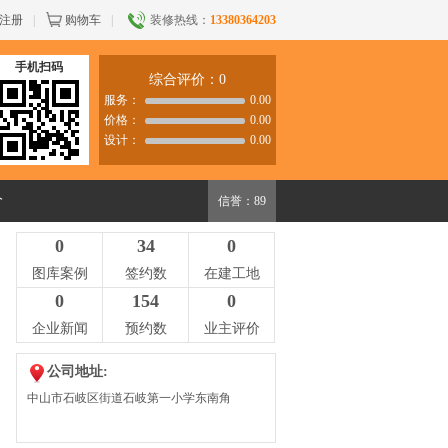
注册
|
购物车
|
装修热线：
13380364203
手机扫码
综合评价：0
服务：
0.00
价格：
0.00
设计：
0.00
价
信誉：89
0
34
0
图库案例
签约数
在建工地
0
154
0
企业新闻
预约数
业主评价
公司地址:
中山市石岐区街道石岐第一小学东南角