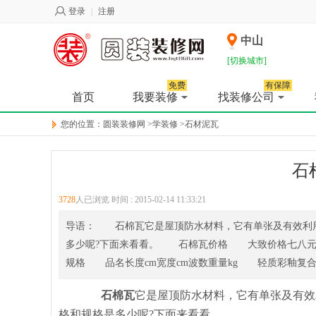
登录
|
注册
中山
[切换城市]
免费
有保障
首页
我要装修
找装修公司
您的位置：
圆装装修网
>
学装修
>
石材泥瓦
石
3728
人已浏览 时间 :
2015-02-14 11:33:21
导语： 石棉瓦它是屋顶防水材料，它有单张及有效利
多少呢?下面来看看。 石棉瓦价格 大致价格七八元
规格 品名长度cm宽度cm波数重量kg 轻质彩釉复合瓦中波1
石棉瓦
它是屋顶防水材料，它有单张及有效
格和规格是多少呢?下面来看看。