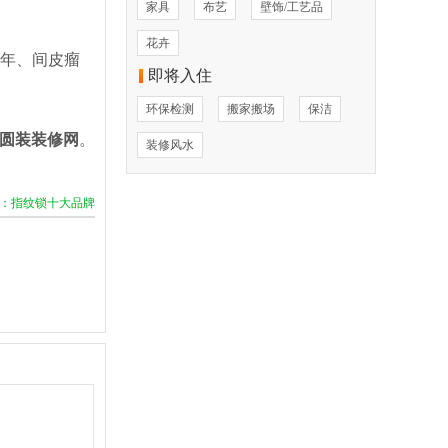
家具
布艺
壁饰/工艺品
花卉
0年、间皮瘤
即将入住
环保检测
搬家搬场
保洁
圆装
装修网
。
装修风水
：指纹锁十大品牌