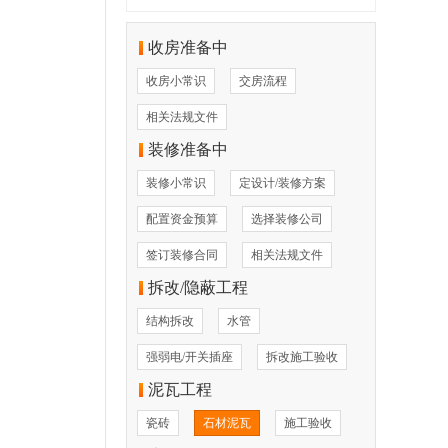
收房准备中
收房小常识
交房流程
相关法规文件
装修准备中
装修小常识
定设计/装修方案
配置资金预算
选择装修公司
签订装修合同
相关法规文件
拆改/隐蔽工程
结构拆改
水管
强弱电/开关插座
拆改施工验收
泥瓦工程
瓷砖
石材泥瓦
施工验收