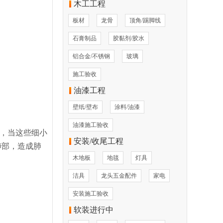
木工工程
板材
龙骨
顶角/踢脚线
石膏制品
胶黏剂/胶水
铝合金/不锈钢
玻璃
施工验收
油漆工程
壁纸/壁布
涂料/油漆
油漆施工验收
，当这些细小
安装/收尾工程
肺部，造成肺
木地板
地毯
灯具
洁具
龙头五金配件
家电
安装施工验收
软装进行中