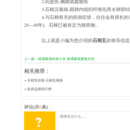
2.间皮癌-胸膜或腹膜癌
3.石棉沉着病-因肺内组织纤维化而令肺部结疤
4.与石棉有关的疾病症状，往往会有很长的潜伏
20—40年)。石棉已被肯定为致癌物。
以上就是小编为您介绍的
石棉瓦
价格等信息
上一篇：玻璃幕墙价格大全 玻璃幕墙图集欣赏
相关推荐：
石棉瓦价格 石棉瓦规格
软床品牌排行榜
评论(共
0
条)