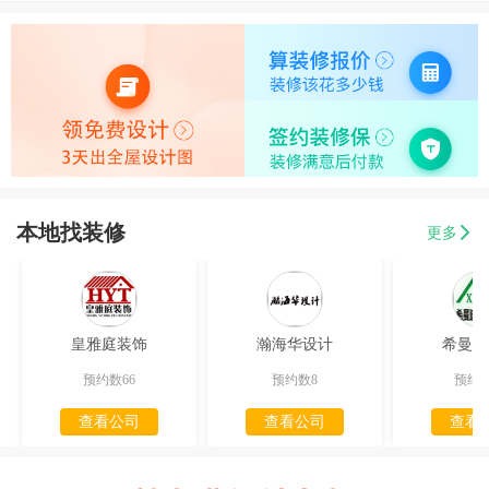
本地找装修
更多
皇雅庭装饰
瀚海华设计
希曼迪
预约数66
预约数8
预约数
查看公司
查看公司
查看