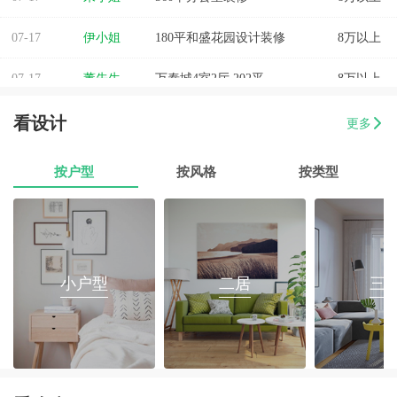
07-17
伊小姐
180平和盛花园设计装修
8万以上
07-17
董先生
万泰城4室2厅 202平
8万以上
07-17
葛小姐
榕城区榕江一品3室2厅1卫
8万以上
看设计
更多
07-17
魏先生
金海湾4室2厅
8万以上
按户型
按风格
按类型
07-17
曾女士
新澳城市花园3室1厅1卫
8万以上
07-17
方先生
金源华庭3室2厅1卫
8万以上
07-17
孙先生
海岸万和城4室2厅177平装修
8万以上
小户型
二居
三
07-17
戴女士
梅陇镇三房两厅翻新装修
8万以上
07-17
范有财
760平办公室装修
8万以上