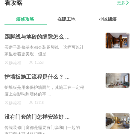
07-17
苟先生
45平水果店设计装修
8万以上
看攻略
更多
07-17
易小姐
美容店装修设计
8万以上
装修攻略
在建工地
小区团装
踢脚线与地砖的缝隙怎么 ...
买房子装修基本都会装踢脚线，这样可以让
家里看着更美观，但是 ...
装修流程
15553
护墙板施工流程是什么？ ...
护墙板是用来保护墙面的，其施工在一定程
度上会影响到墙体的牢 ...
装修流程
12118
没有门套的门怎样安装好 ...
传统装修门窗都是需要有门套和门一起的，