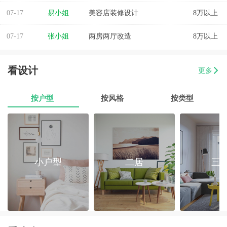
07-17
易小姐
美容店装修设计
8万以上
07-17
张小姐
两房两厅改造
8万以上
07-17
李先生
乐府花园4房2厅2卫毛坯房
8万以上
看设计
更多
07-17
郭先生
榕城区消防路口135平套房装修
8万以上
按户型
按风格
按类型
07-17
朱小姐
560平办公室装修
8万以上
07-17
伊小姐
180平和盛花园设计装修
8万以上
07-17
董先生
万泰城4室2厅 202平
8万以上
小户型
二居
三
07-17
葛小姐
榕城区榕江一品3室2厅1卫
8万以上
07-17
魏先生
金海湾4室2厅
8万以上
07-17
曾女士
新澳城市花园3室1厅1卫
8万以上