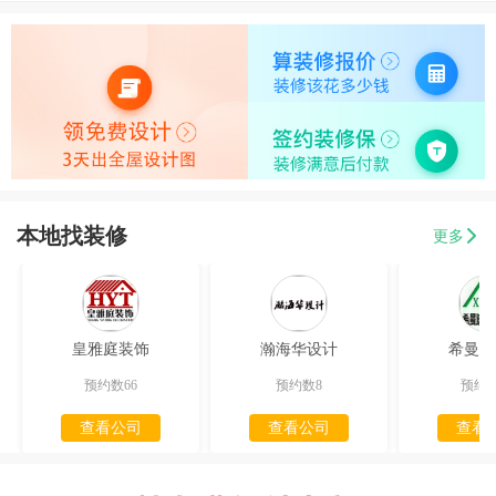
本地找装修
更多
皇雅庭装饰
瀚海华设计
希曼迪
预约数66
预约数8
预约数
查看公司
查看公司
查看