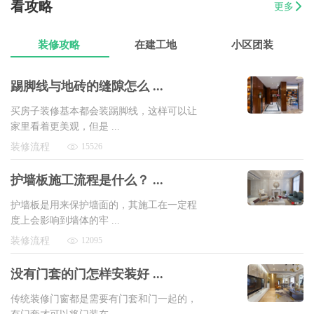
看攻略
更多
07-17
方先生
金源华庭3室2厅1卫
8万以上
装修攻略
在建工地
小区团装
踢脚线与地砖的缝隙怎么 ...
买房子装修基本都会装踢脚线，这样可以让
家里看着更美观，但是 ...
装修流程
15526
护墙板施工流程是什么？ ...
护墙板是用来保护墙面的，其施工在一定程
度上会影响到墙体的牢 ...
装修流程
12095
没有门套的门怎样安装好 ...
传统装修门窗都是需要有门套和门一起的，