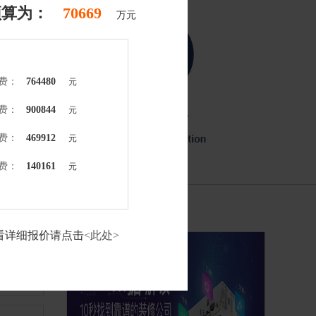
算为：
169068
万元
费：
124902
元
费：
652399
元
费：
136913
元
费：
766053
元
看详细报价请点击
<此处>