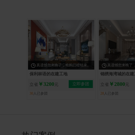
真遗憾您来晚了，抢购已经结束。
真遗憾您来晚了
保利林语的在建工地
锦绣海湾城的在建
￥3200
￥2800
立即参团
立省
元
立省
元
30
人已参团
28
人已参团