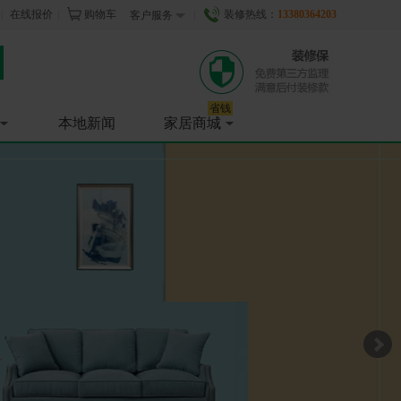
|
在线报价
|
购物车
|
|
装修热线：
13380364203
客户服务
省钱
本地新闻
家居商城