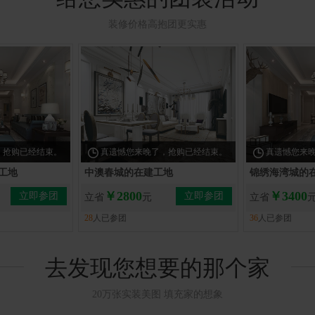
装修价格高抱团更实惠
，抢购已经结束。
真遗憾您来晚了，抢购已经结束。
真遗憾您来
工地
中澳春城的在建工地
锦绣海湾城的
￥2800
￥3400
立即参团
立即参团
立省
元
立省
28
人已参团
36
人已参团
去发现您想要的那个家
20万张实装美图 填充家的想象