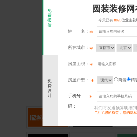
圆装装修网
免
费
报
今天已有
8820
位业主获
价
姓 名：
*
所在城市：
*
房屋面积：
*
房屋户型：
简装
精
*
免
费
设
计
手机号
*
码：
我们将发送预算明细到
*为了您的权益，您的隐