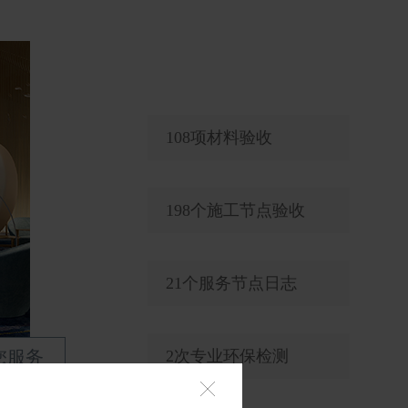
108项材料验收
198个施工节点验收
21个服务节点日志
您服务
2次专业环保检测