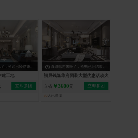
晚了，抢购已经结束。
真遗憾您来晚了，抢购已经结束。
在建工地
福晟钱隆华府团装大型优惠活动火
爆进行中
￥3600
立即参团
立即参团
元
立省
元
36
人已参团