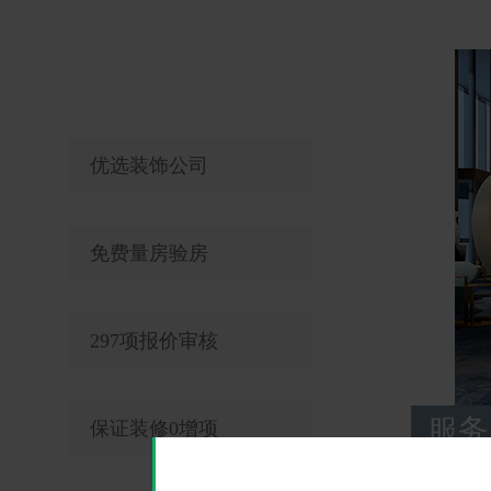
优选装饰公司
免费量房验房
297项报价审核
服务
保证装修0增项